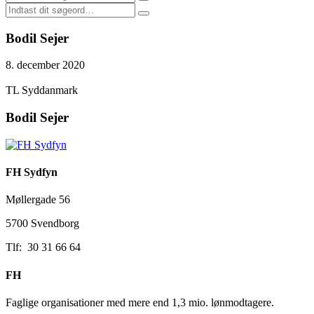
Bodil Sejer
8. december 2020
Facebook
Twitter
LinkedIn
Email
TL Syddanmark
Bodil Sejer
FH Sydfyn
Møllergade 56
5700 Svendborg
Tlf: 30 31 66 64
FH
Faglige organisationer med mere end 1,3 mio. lønmodtagere.